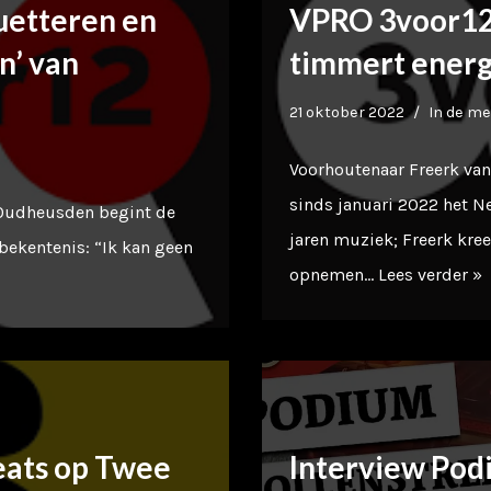
uetteren en
VPRO 3voor12 
n’ van
timmert energ
21 oktober 2022
In de me
Voorhoutenaar Freerk va
sinds januari 2022 het 
 Oudheusden begint de
jaren muziek; Freerk kree
 bekentenis: “Ik kan geen
opnemen…
Lees verder »
eats op Twee
Interview Pod