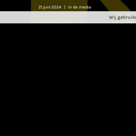
21 juni 2024
In de media
Wij gebruike
Afgelopen vrijdag 21 juni was Freerk te gas
van Hans Erkens; SoulBeats bij streekomro
zij uitgebreid over het nieuwe…
Lees verder 
AltFM: De ‘Beweegreden
Plancktoon
15 juni 2024
In de media
Radiopresentator en onverzaardigbaar muzi
heeft alle nieuwe bands, singer-songwriters