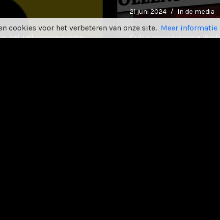
21 juni 2024
In de media
n cookies voor het verbeteren van onze site.
Meer informatie
t in het radioprogramma
Cultuurprogramma ‘Podiu
ep TWEE. Samen spraken
interviewt Freerk van Ou
»
Plancktoon-debuutalbum
en’ van
VPRO 3voor12 
9 juni 2024
In de media
ekliefhebber Jaap Koper
Hoofdredacteur Rogier va
 en hun muziek wel in de
beschrijft Plancktoons 