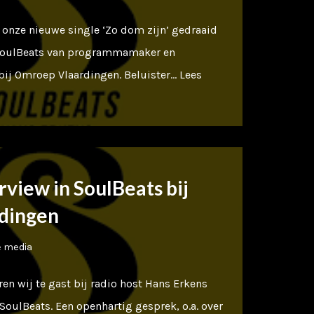
onze nieuwe single ‘Zo dom zijn’ gedraaid
SoulBeats van programmamaker en
bij Omroep Vlaardingen. Beluister…
Lees
rview in SoulBeats bij
dingen
e media
en wij te gast bij radio host Hans Erkens
 SoulBeats. Een openhartig gesprek, o.a. over