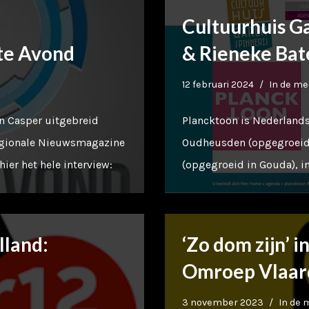
Cultuurhuis G
ate Avond
& Rieneke Bat
12 februari 2024
In de me
n Casper uitgebreid
Plancktoon is Nederland
Regionale Nieuwsmagazine
Oudheusden (opgegroeid 
ier het hele interview:
(opgegroeid in Gouda), 
land:
‘Zo dom zijn’ 
Omroep Vlaar
3 november 2023
In de 