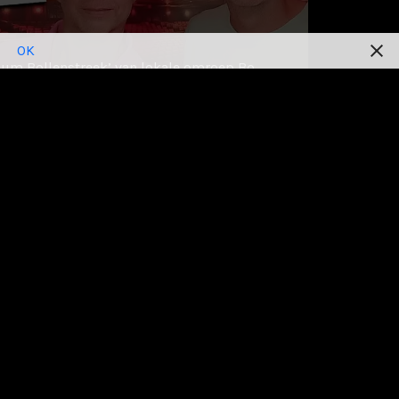
OK
m Bollenstreek’ van lokale omroep Bo
dheusden en Casper Berkhout over
 ‘Beweegredenen’.
Leiden: Planckgas
n Nierop ging er eens goed voor zitten en
nieuwe album Beweegredenen uitgebreid op