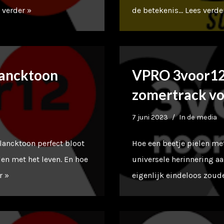
 verder »
de betekenis…
Lees verde
lancktoon
VPRO 3voor12 
zomertrack v
7 juni 2023
In de media
Plancktoon perfect bloot
Hoe een beetje pielen me
len met het leven. En hoe
universele herinnering aa
r »
eigenlijk eindeloos zou