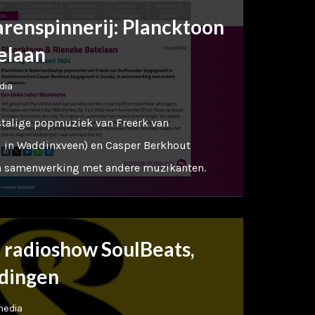
arenspinnerij: Plancktoon
elaan
dia
stalige popmuziek van Freerk van
in Waddinxveen) en Casper Berkhout
in samenwerking met andere muzikanten.
in radioshow SoulBeats,
dingen
media